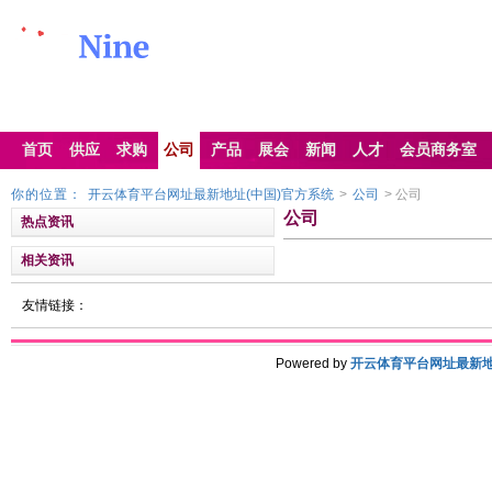
首页
供应
求购
公司
产品
展会
新闻
人才
会员商务室
你的位置：
开云体育平台网址最新地址(中国)官方系统
>
公司
> 公司
公司
热点资讯
相关资讯
友情链接：
Powered by
开云体育平台网址最新地