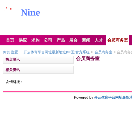
首页
供应
求购
公司
产品
展会
新闻
人才
会员商务室
你的位置：
开云体育平台网址最新地址(中国)官方系统
>
会员商务室
> 会员商务
会员商务室
热点资讯
相关资讯
友情链接：
Powered by
开云体育平台网址最新地