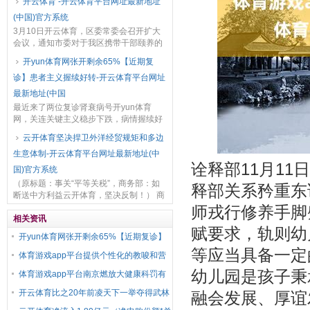
开云体育 -开云体育平台网址最新地址
力了一周的打工东说念主终于有契机不错
(中国)官方系统
到户外享受一下好...
3月10日开云体育，区委常委会召开扩大
会议，通知市委对于我区携带干部颐养的
决定。 市委决定：王洪涛同道任中共北京
开yun体育网张开剩余65%【近期复
市房山区委员会委员、常委。 开云体育...
诊】患者主义握续好转-开云体育平台网址
最新地址(中国
最近来了两位复诊肾衰病号开yun体育
网，关连关键主义稳步下跌，病情握续好
转，只因他们齐坚握作念到了少量：坚握
云开体育坚决捍卫外洋经贸规矩和多边
诊疗，巩固阶段依旧不肆虐。在出院后他
生意体制-开云体育平台网址最新地址(中
们也一直遵医嘱，...
诠释部11月1
国)官方系统
（原标题：事关“平等关税”，商务部：如
释部关系矜重东
断送中方利益云开体育，坚决反制！） 商
务部新闻发言东谈主就好意思与商量国度
师戎行修养手脚
关税谈判情况答记者问。 有记者问：近
相关资讯
赋要求，轨则幼
日，好意思方...
开yun体育网张开剩余65%【近期复诊】
等应当具备一定
患者主义握续好转-开云体育平台网址最新
体育游戏app平台提供个性化的教唆和营
幼儿园是孩子秉
地址(中国)官
救-开云体育平台网址最新地址(中国)官方
体育游戏app平台南京燃放大健康科罚有
系统
限公司获特准策画备案-开云体育平台网址
开云体育比之20年前凌天下一举夺得武林
融会发展、厚谊