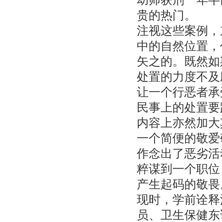
幼师获刑一年半
贵的热门。
注视这些案例，
中的自然位置，
矢之的。既然如
处置的力度不及
让一个行恶者承
民事上的处置要
内容上亦然加大
一个简便的敬爱
作念出了恶劣活
粹谋到一个职位
产生起码的敬畏
现时，学前诠释
员、卫生保健东