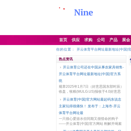
首页
供应
求购
公司
产品
展会
你的位置：
开云体育平台网址最新地址(中国)
热点资讯
开云体育公司还在中国从事农家具销售-
开云体育平台网址最新地址(中国)官方系
统
规章2025年1月7日（好意思国东部时辰）
收盘，牧粮(MULG.US)报收于4.0好意思
元/股，高涨0.0%，成交量0.0股。 公司简
开云体育(中国)官方网站最起码东说念
介：Muliang Via...
主家玩得很痛快！ 发布于：上海市-开云
体育平台网址最
一只很心爱游水但同期又很惜命的狗子
——开云体育(中国)官方网站 刚解开绳索
就迫不足待的冲到水里游水，但又尽头自