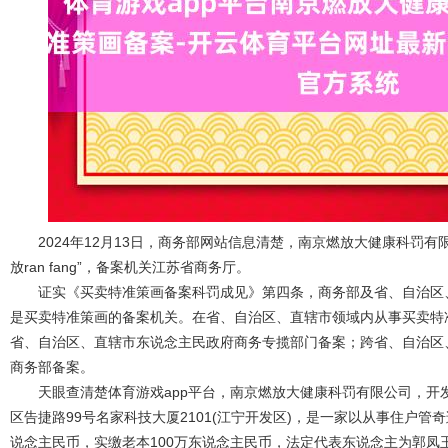
2024年12月13日，商务部网站信息清楚，南京燃放大健康科罚有
放ran fang”，备案机关江苏省商务厅。
证实《买卖特准策画备案科罚成见》第四条，商务部及省、自治区
是买卖特准策画的备案机关。在省、自治区、直辖市领域内从事买卖特
省、自治区、直辖市东说念主民政府商务专揽部门备案；跨省、自治区
商务部备案。
天眼查清楚体育游戏app平台，南京燃放大健康科罚有限公司，开发于
区告捷路99号名家科技大厦2101(江宁开发区)，是一家以从事住户管
说念主民币，实缴老本100万东说念主民币，法定代表东说念主为郭凤