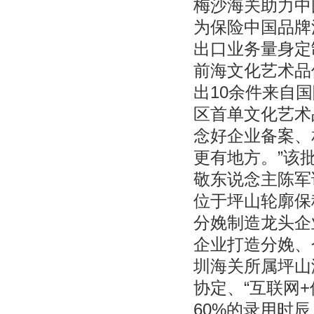
梅沙海关助力中
为保险中国品牌
出口业务量身定
前海文化艺术品
出10余件来自
区首单文化艺术
念好企业备案、
更有地方。”该
敬东说念主陈军
位于坪山轮廓保
分娩制造龙头企
企业打造分娩、
圳海关所属坪山
协定、“互联网
60%的录用时辰