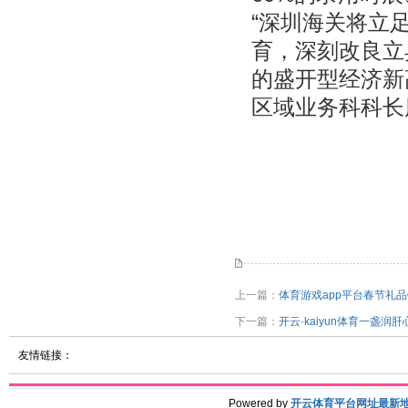
“深圳海关将立
育，深刻改良立
的盛开型经济新
区域业务科科长
上一篇：
体育游戏app平台春节礼
下一篇：
开云·kaiyun体育一盏
友情链接：
Powered by
开云体育平台网址最新地