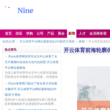
首页
供应
求购
公司
产品
展会
新闻
人才
会员商务室
你的位置：
开云体育平台网址最新地址(中国)官方系统
>
新闻
> 开云体育前海
开云体育前海轮廓
热点资讯
开yun体育网东营市水文中心杀青了水
文不雅测向自动化与当代化转型-开云体育
平台网址最新地
为深入探寻东营市水文中心在黄河流域处
罚的前沿学术视角与立异想路，共同推动
贤人水文时间的研发与诓骗开yun体育
开yun体育网刀嵌在了骨头里才没伤着
网，7月16日，“数筑河川，智维安澜”实施
大脑环节-开云体育平台网址最新地址(中
团赴东营市...
国)官方系统
昆明3岁小女孩头顶插着把生果刀竟然淡
定牵着姆妈的手走进病院开yun体育网，
脸上少量焦炙齐莫得。 孩子姆妈说，她闲