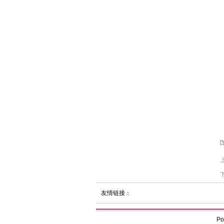
友情链接：
Po