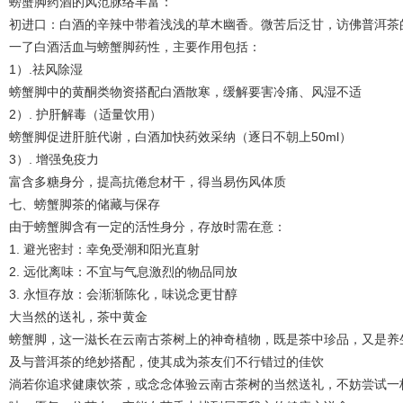
螃蟹脚药酒的风范脉络丰富：
初进口：白酒的辛辣中带着浅浅的草木幽香。微苦后泛甘，访佛普洱茶
一了白酒活血与螃蟹脚药性，主要作用包括：
1）.祛风除湿
螃蟹脚中的黄酮类物资搭配白酒散寒，缓解要害冷痛、风湿不适
2）. 护肝解毒（适量饮用）
螃蟹脚促进肝脏代谢，白酒加快药效采纳（逐日不朝上50ml）
3）. 增强免疫力
富含多糖身分，提高抗倦怠材干，得当易伤风体质
七、螃蟹脚茶的储藏与保存
由于螃蟹脚含有一定的活性身分，存放时需在意：
1. 避光密封：幸免受潮和阳光直射
2. 远仳离味：不宜与气息激烈的物品同放
3. 永恒存放：会渐渐陈化，味说念更甘醇
大当然的送礼，茶中黄金
螃蟹脚，这一滋长在云南古茶树上的神奇植物，既是茶中珍品，又是养
及与普洱茶的绝妙搭配，使其成为茶友们不行错过的佳饮
淌若你追求健康饮茶，或念念体验云南古茶树的当然送礼，不妨尝试一