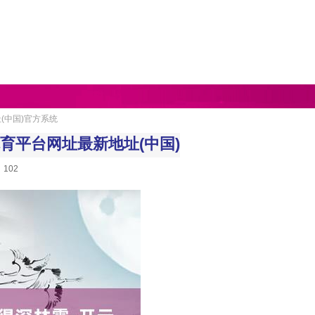
址(中国)官方系统
体育平台网址最新地址(中国)
：102