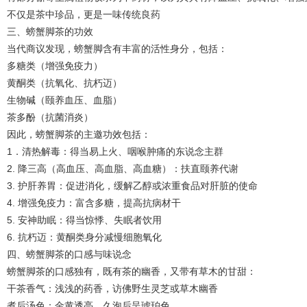
不仅是茶中珍品，更是一味传统良药
三、螃蟹脚茶的功效
当代商议发现，螃蟹脚含有丰富的活性身分，包括：
多糖类（增强免疫力）
黄酮类（抗氧化、抗朽迈）
生物碱（颐养血压、血脂）
茶多酚（抗菌消炎）
因此，螃蟹脚茶的主邀功效包括：
1．清热解毒：得当易上火、咽喉肿痛的东说念主群
2. 降三高（高血压、高血脂、高血糖）：扶直颐养代谢
3. 护肝养胃：促进消化，缓解乙醇或浓重食品对肝脏的使命
4. 增强免疫力：富含多糖，提高抗病材干
5. 安神助眠：得当惊悸、失眠者饮用
6. 抗朽迈：黄酮类身分减慢细胞氧化
四、螃蟹脚茶的口感与味说念
螃蟹脚茶的口感独有，既有茶的幽香，又带有草木的甘甜：
干茶香气：浅浅的药香，访佛野生灵芝或草木幽香
煮后汤色：金黄透亮，久泡后呈琥珀色