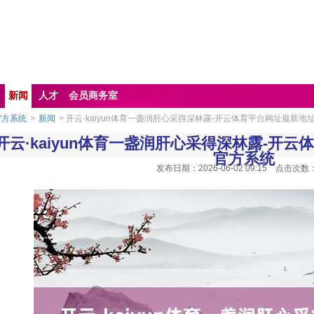
新闻
人才
会员商务室
官方系统
>
新闻
> 开云·kaiyun体育一盏润肝心采得深林露-开云体育平台网址最新地
开云·kaiyun体育一盏润肝心采得深林露-开云
官方系统
发布日期：2026-06-02 09:15 点击次数