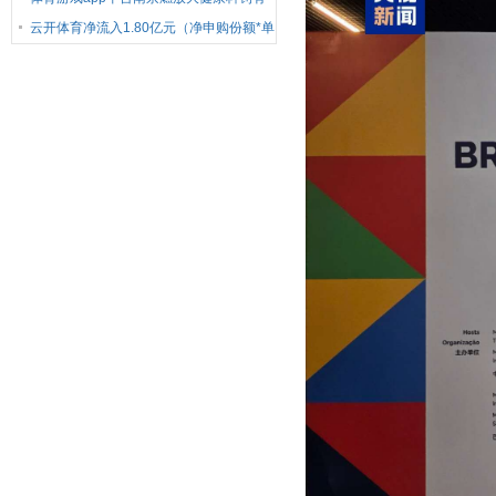
址(中国)官方系
限公司获特准策画备案-开云体育平台网址
云开体育净流入1.80亿元（净申购份额*单
最新地址(中国)
元净值）-开云体育平台网址最新地址(中
国)官方系统