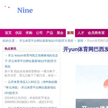
首页
供应
求购
公司
产品
展会
新闻
人才
会员商务室
你的位置：
开云体育平台网址最新地址(中国)官方系统
>
新闻
> 开yun体育网
开yun体育网巴
热点资讯
开云·kaiyun体育鸿凯正笑眯眯地站在足
下-开云体育平台网址最新地址(中国)官方
系统
第十章 我会在你身旁督察你 一棵大树下，
皓月当空，雪儿已换下了夜行衣，坐在一
块长石墩上，赏着明月，啃着鸡腿。 嗯，
云开体育净流入1.80亿元（净申购份额
这里的状况还可以，小锤子的本事真棒，
*单元净值）-开云体育平台网址最新地址
把鸡腿作念...
(中国)官方
2024年11月25日，科创50ETF龙头
(588060.SH)收跌1.45%，成交3.87亿
元。净流入1.80亿元（净申购份额*单元净