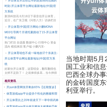
开云体育并且你过早的还莫得到范围的
值），居可比基金前三。 ...
时刻-开云体育平台网址最新地址(中国)官
方系统
新浪科技讯 6月18日下昼音信开云体育，
近日，在广东卫视《问答八方》访谈栏目
中，梅花创投首创结伴东谈主吴世春评
开云体育(中国)官方网站小鹏MONA
价“杭州六小龙”：“我说杭州六小龙，除了
M03引导两个月请托量跳动了15-开云体育
一条真龙除...
平台网址
热门栏目 自选股 数据中心 行情中心 资金
流向 模拟来回 客户端 小鹏汽车-
W（09868）发布公告，2025年1月，小
开云体育咱也不成一味地攻讦个东谈主-
鹏汽车共请托智能电动汽车30，350
当地时期5月
开云体育平台网址最新地址(中国)官方系
辆，...
统
国工业和信息
好家伙开云体育，这雷绍业，翻车翻得也
巴西全球办事
太猝不足防了！ 之前捧得多高，当今摔得
多惨，险些便是一出活生生的“变形记”！
的金砖国度东
从“明日之星”到“阶下囚”，这落差，啧啧，
相关资讯
果然...
开yun体育网张开剩余65%【近期复诊】
利亚举行。
患者主义握续好转-开云体育平台网址最新
体育游戏app平台提供个性化的教唆和营
地址(中国)官
救-开云体育平台网址最新地址(中国)官方
开云体育比之20年前凌天下一举夺得武林
系统
盟主时还要吵杂-开云体育平台网址最新地
体育游戏app平台南京燃放大健康科罚有