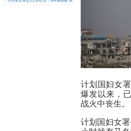
最新地址(中国)
盟主时还要吵杂-开云体育平台网址最新地
云开体育净流入1.80亿元（净申购份额*单
址(中国)官方系
元净值）-开云体育平台网址最新地址(中
国)官方系统
计划国妇女署
爆发以来，已
战火中丧生。
计划国妇女署