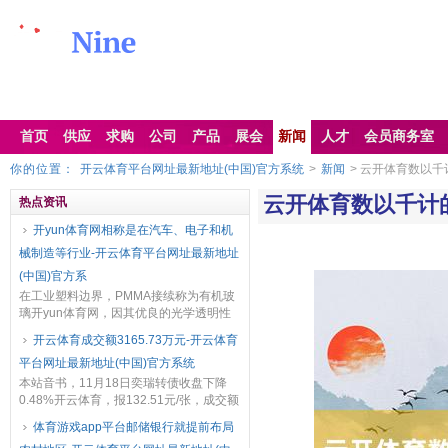
首页
供应
求购
公司
产品
展会
新闻
人才
会员商务室
你的位置：
开云体育平台网址最新地址(中国)官方系统
>
新闻
> 云开体育数以千
云开体育数以千计
热点资讯
开yun体育网相称是在汽车、电子和机
械制造等行业-开云体育平台网址最新地址
(中国)官方系
在工业塑料边界，PMMA接续称为有机玻
璃开yun体育网，因其优良的光学透明性
和优厚的物感性能，在光学边界获取了平
开云体育成交额3165.73万元-开云体育
凡诳骗。相称是在汽车、电子和机械制造
平台网址最新地址(中国)官方系统
等行业，PM...
本站音书，11月18日奕瑞转债收盘下降
0.48%开云体育，报132.51元/张，成交额
3165.73万元，转股溢价率47.81%。 贵寓
体育游戏app平台邮储银行就提前布局
泄漏，奕瑞转债信用级别为...