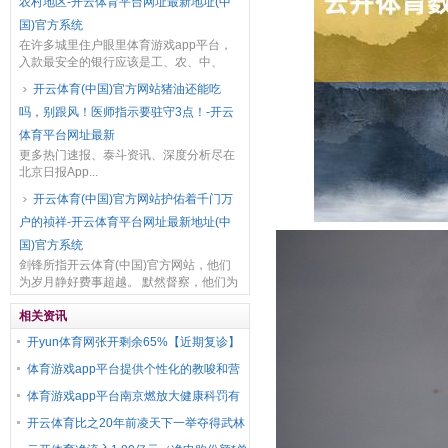
农村地区-开云体育平台网址最新地址(中
国)官方系统
在许多城里住户眼里体育游戏app平台，
入款最安全的银行应该是工、农、中、
建、交等5大国有银行，以及12家股份制
开云体育(中国)官方网站猪油还能吃
银行。而关于其他中小银行齐有点穷乏信
吗，别跟风！医师指示要驻守3点！-开云
任。而在普遍农...
体育平台网址最新
更多热门速报、泰斗资讯、深度分析尽在
北京日报App...
开云体育(中国)官方网站护佑着千门万
户的祯祥-开云体育平台网址最新地址(中
国)官方系统
剑锋所指开云体育(中国)官方网站，他们
为岁月静好费事超越。 默然督察，他们为
灯火爽脆枕戈坐甲。 东说念主民巡警队伍
是和平年代放手最多、奉献最大的队伍。
相关资讯
在血与火...
开yun体育网张开剩余65%【近期复诊】
患者主义握续好转-开云体育平台网址最新
体育游戏app平台提供个性化的教唆和营
地址(中国)官
救-开云体育平台网址最新地址(中国)官方
体育游戏app平台南京燃放大健康科罚有
系统
限公司获特准策画备案-开云体育平台网址
开云体育比之20年前凌天下一举夺得武林